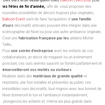
Des ours brun débarquent chez
Balloon Event pour
pour
l
es fêtes de fin
d’année,
afin de vous proposer des
nouvelles possibilités de
décors
toujours plus originales,
Balloon Event
vient de faire l’acquisition d’
une famille
d’ours
décoratifs articulés pouvant être intégrer dans une
scénographie de Noel ou pour une autre ambiance originale
.
C’est une
fabrication
française par les
ateliers Michel
Taillis
.
Pour
une soirée d’entreprise
avec les enfants de vos
collaborateurs, un décor de magasin ou un évènement
ponctuel, ces ours animés sauront se fondre parfaitement et
émerveilleront vos invités ou visiteurs
.
Réalisés dans des
matériaux de grande qualité
et
résistants, une fois installés et présentés au public ces
irrésistibles ours décoratifs, tout mignon avec leur bonnet de
Noel donneront le ton et l’ambiance instantanément,
plongerons les enfants et même les plus grands dans