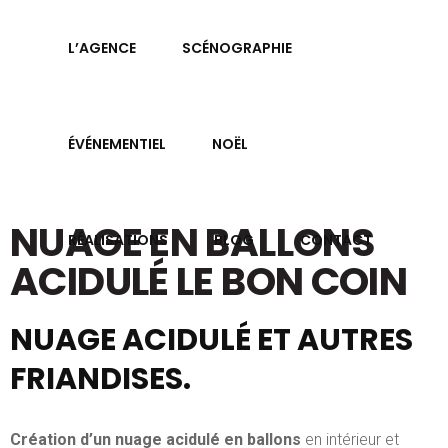
L’AGENCE
SCÉNOGRAPHIE
ÉVÉNEMENTIEL
NOËL
NUAGE EN BALLONS
RÉALISATIONS
BLOG
CONTACT
ACIDULÉ LE BON COIN
NUAGE ACIDULÉ ET AUTRES
FRIANDISES.
Création d’un nuage acidulé en ballons
en intérieur et