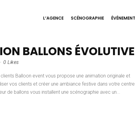
L’AGENCE
SCÉNOGRAPHIE
ÉVÉNEMENT
ION BALLONS ÉVOLUTIVE
0
Likes
s clients Balloon event vous propose une animation originale et
éliser vos clients et créer une ambiance festive dans votre centre
ur de ballons vous installent une scénographie avec un...