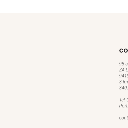
CO
98 a
ZA L
9419
3 Im
3407
Tel:
Port
cont