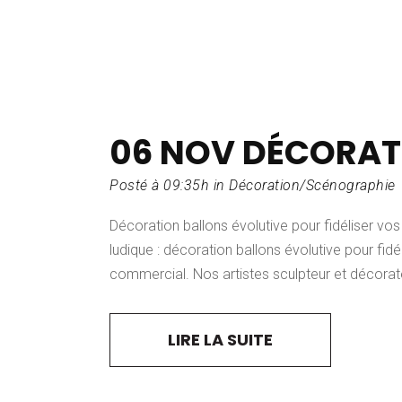
06 NOV
DÉCORAT
Posté à 09:35h
in
Décoration/Scénographie
Décoration ballons évolutive pour fidéliser vo
ludique : décoration ballons évolutive pour fid
commercial. Nos artistes sculpteur et décorate
LIRE LA SUITE