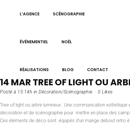
L’AGENCE
SCÉNOGRAPHIE
ÉVÉNEMENTIEL
NOËL
RÉALISATIONS
BLOG
CONTACT
14 MAR
TREE OF LIGHT OU AR
Posté à 15:14h
in
Décoration/Scénographie
0
Likes
Tree of light ou arbre lumineux : Une communication esthétique e
décoration et de scénographie pour mettre en place des camp
Ces éléments de déco sont équipés d'un mange debout retro écla