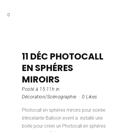
11 DÉC
PHOTOCALL
EN SPHÉRES
MIROIRS
Posté à 15:11h
in
Décoration/Scénographie
0
Likes
Photocall en sphéres miroirs pour soirée
étincelante Balloon event a installé une
boite pour créer un Photocall en sphéres