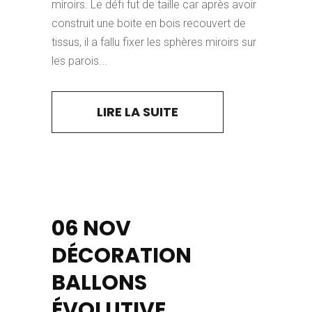
miroirs. Le défi fut de taille car après avoir
construit une boite en bois recouvert de
tissus, il a fallu fixer les sphères miroirs sur
les parois...
LIRE LA SUITE
06 NOV
DÉCORATION
BALLONS
ÉVOLUTIVE