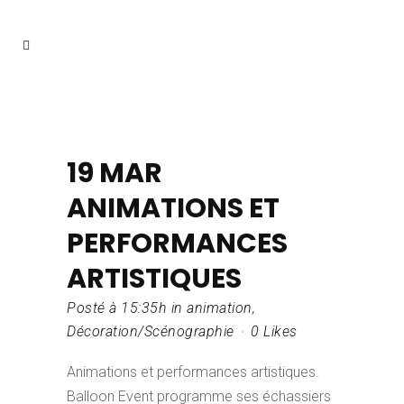
19 MAR
ANIMATIONS ET
PERFORMANCES
ARTISTIQUES
Posté à 15:35h
in
animation
,
Décoration/Scénographie
0
Likes
Animations et performances artistiques.
Balloon Event programme ses échassiers