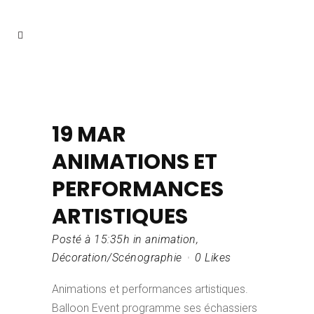
19 MAR
ANIMATIONS ET
PERFORMANCES
ARTISTIQUES
Posté à 15:35h
in
animation
,
Décoration/Scénographie
0
Likes
Animations et performances artistiques.
Balloon Event programme ses échassiers