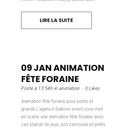
LIRE LA SUITE
09 JAN
ANIMATION
FÊTE FORAINE
Posté à 13:54h
in
animation
0
Likes
Animation fête foraine pour petits et
grands L'agence Balloon event vous met
en scène une animation fête foraine avec
ces stands de jeux, son carrousel et petits