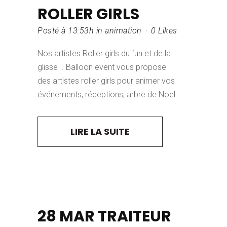
ROLLER GIRLS
Posté à 13:53h
in
animation
0
Likes
Nos artistes Roller girls du fun et de la
glisse . Balloon event vous propose
des artistes roller girls pour animer vos
événements, réceptions, arbre de Noel...
LIRE LA SUITE
28 MAR
TRAITEUR