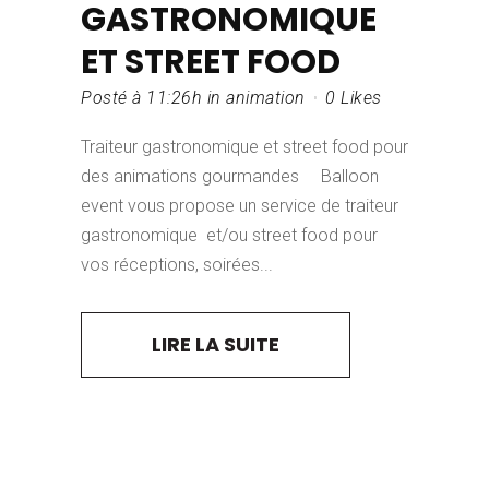
GASTRONOMIQUE
ET STREET FOOD
Posté à 11:26h
in
animation
0
Likes
Traiteur gastronomique et street food pour
des animations gourmandes Balloon
event vous propose un service de traiteur
gastronomique et/ou street food pour
vos réceptions, soirées...
LIRE LA SUITE