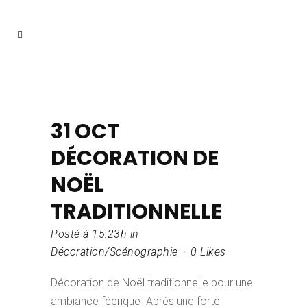
31 OCT
DÉCORATION DE
NOËL
TRADITIONNELLE
Posté à 15:23h
in
Décoration/Scénographie
0
Likes
Décoration de Noël traditionnelle pour une
ambiance féerique Après une forte