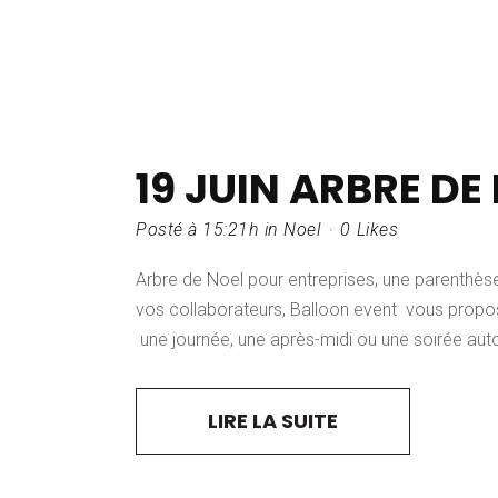
19 JUIN
ARBRE DE
Posté à 15:21h
in
Noel
0
Likes
Arbre de Noel pour entreprises, une parenthè
vos collaborateurs, Balloon event vous propose
une journée, une après-midi ou une soirée autou
LIRE LA SUITE