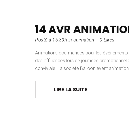
14 AVR
ANIMATI
Posté à 15:39h
in
animation
0
Likes
Animations gourmandes pour les événements f
des affluences lors de journées promotionnell
conviviale. La société Balloon event animations
LIRE LA SUITE