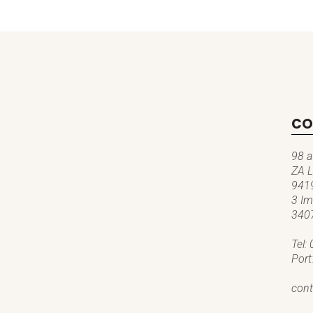
CO
98 a
ZA L
9419
3 Im
3407
Tel:
Port
cont