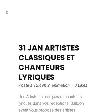
31 JAN
ARTISTES
CLASSIQUES ET
CHANTEURS
LYRIQUES
Posté à 12:49h
in
animation
0
Likes
Des Artistes classiques et chanteurs
lyriques dans vos réceptions. Balloon
event vous propose des artistes