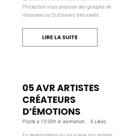
Production vous propose des groupes de
musiciens ou Dj d'univers très variés:...
LIRE LA SUITE
05 AVR
ARTISTES
CRÉATEURS
D’ÉMOTIONS
Posté à 13:00h
in
animation
0
Likes
En déambulation ou sur scène nos artistes