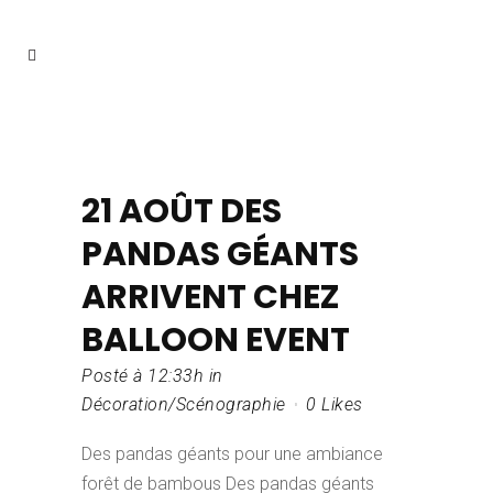
21 AOÛT
DES
PANDAS GÉANTS
ARRIVENT CHEZ
BALLOON EVENT
Posté à 12:33h
in
Décoration/Scénographie
0
Likes
Des pandas géants pour une ambiance
forêt de bambous Des pandas géants