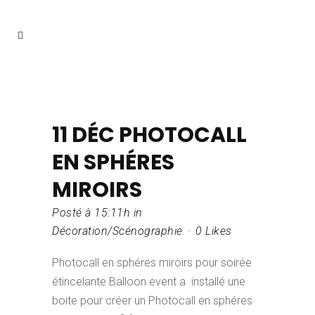
11 DÉC
PHOTOCALL
EN SPHÉRES
MIROIRS
Posté à 15:11h
in
Décoration/Scénographie
0
Likes
Photocall en sphéres miroirs pour soirée
étincelante Balloon event a installé une
boite pour créer un Photocall en sphéres