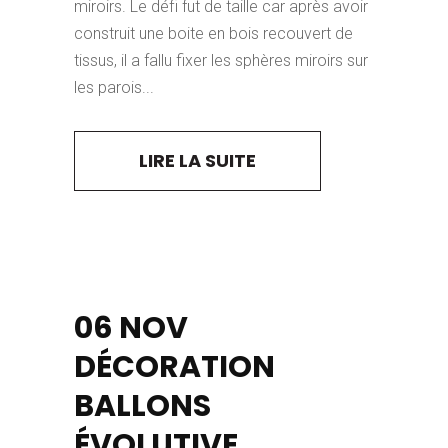
miroirs. Le défi fut de taille car après avoir
construit une boite en bois recouvert de
tissus, il a fallu fixer les sphères miroirs sur
les parois...
LIRE LA SUITE
06 NOV
DÉCORATION
BALLONS
ÉVOLUTIVE