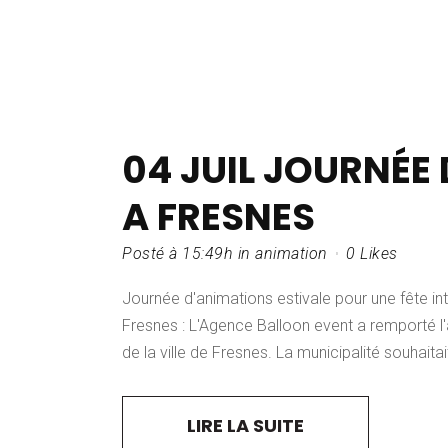
04 JUIL
JOURNÉE 
A FRESNES
Posté à 15:49h
in
animation
0
Likes
Journée d'animations estivale pour une fête in
Fresnes : L'Agence Balloon event a remporté l'a
de la ville de Fresnes. La municipalité souhaita
LIRE LA SUITE