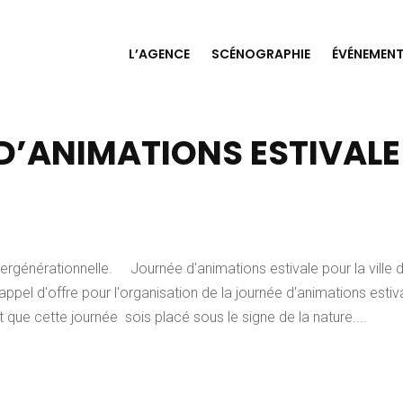
L’AGENCE
SCÉNOGRAPHIE
ÉVÉNEMENT
D’ANIMATIONS ESTIVALE
tergénérationnelle. Journée d'animations estivale pour la ville 
ppel d'offre pour l'organisation de la journée d'animations estiv
it que cette journée sois placé sous le signe de la nature....