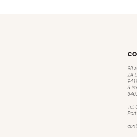
CO
98 a
ZA L
9419
3 Im
3407
Tel:
Port
cont