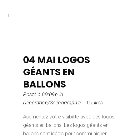
04 MAI
LOGOS
GÉANTS EN
BALLONS
Posté à 09:09h
in
Décoration/Scénographie
0
Likes
Augmentez votre visibilité avec des logos
géants en ballons Les logos géants en
ballons sont idéals pour communiquer