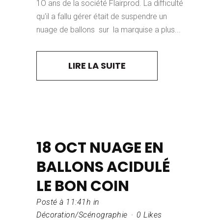
1O ans de la société Flairprod. La difficulté
qu'il a fallu gérer était de suspendre un
nuage de ballons sur la marquise a plus...
LIRE LA SUITE
18 OCT
NUAGE EN
BALLONS ACIDULÉ
LE BON COIN
Posté à 11:41h
in
Décoration/Scénographie
0
Likes