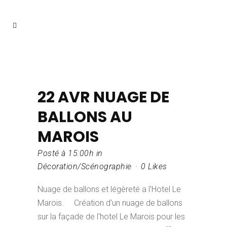
22 AVR
NUAGE DE
BALLONS AU
MAROIS
Posté à 15:00h
in
Décoration/Scénographie
0
Likes
Nuage de ballons et légèreté a l'Hotel Le
Marois. Création d'un nuage de ballons
sur la façade de l'hotel Le Marois pour les