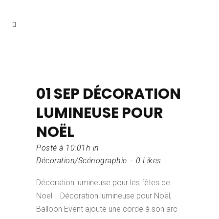
01 SEP
DÉCORATION
LUMINEUSE POUR
NOËL
Posté à 10:01h
in
Décoration/Scénographie
0
Likes
Décoration lumineuse pour les fêtes de
Noel Décoration lumineuse pour Noël,
Balloon Event ajoute une corde à son arc