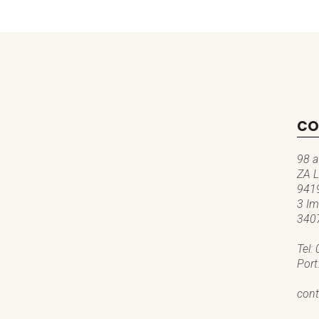
CO
98 a
ZA L
9419
3 Im
3407
Tel:
Port
cont