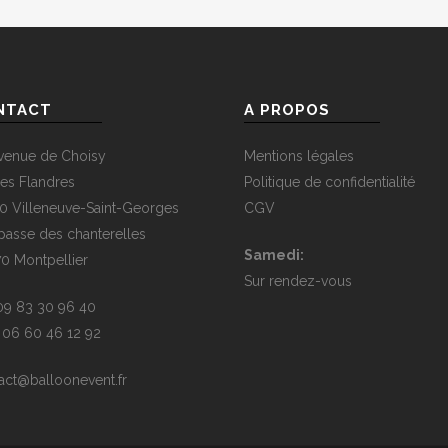
NTACT
A PROPOS
venue de Choisy
Mentions légales
es Flandres
Politique de confidentialité
0 Villeneuve-Saint-Georges
CGV
passe des chanterelles
Samedi:
0 Montpellier
Sur rendez-vous
09 83 30 96 40
:
06 60 46 12 92
act@balloonevent.fr