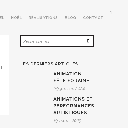
EL
NOËL
RÉALISATIONS
BLOG
CONTACT
LES DERNIERS ARTICLES
ël
ANIMATION
FÊTE FORAINE
09 janvier, 2024
ANIMATIONS ET
PERFORMANCES
ARTISTIQUES
19 mars, 2025