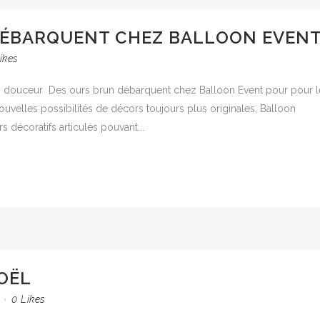
DÉBARQUENT CHEZ BALLOON EVEN
ikes
n douceur Des ours brun débarquent chez Balloon Event pour pour l
uvelles possibilités de décors toujours plus originales, Balloon
rs décoratifs articulés pouvant...
OËL
0
Likes