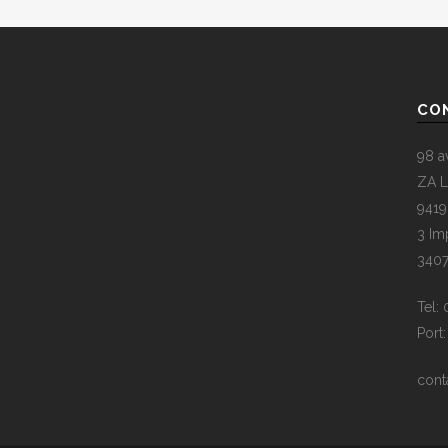
CO
98 a
ZA L
9419
3 Im
3407
Tel:
Port
cont